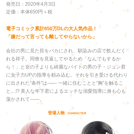
発売日：2020年4月3日
定価：本体650円＋税
電子コミック累計650万DLの大人気作品！
「嫌だって言っても離してやらないから」
会社の男に見た目をバカにされ、馴染みの店で飲んだく
れる祥子。同僚を見返してやるため「なんでもするか
ら！」と女の子よりも綺麗なバイトの男の子・ジュン君
に女子力UPの指導を頼み込む。それを引き受ける代わり
に出された“条件”は―― 一緒に住むことと“胸”を触るこ
と…!? 美人な年下君によるエッチな溺愛指導に身も心も
蕩かされて――。
登場人物
CHARACTER