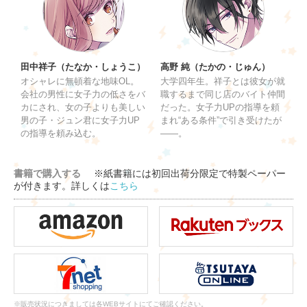
田中祥子（たなか・しょうこ）
高野 純（たかの・じゅん）
オシャレに無頓着な地味OL。
大学四年生。祥子とは彼女が就
会社の男性に女子力の低さをバ
職するまで同じ店のバイト仲間
カにされ、女の子よりも美しい
だった。女子力UPの指導を頼
男の子・ジュン君に女子力UP
まれ“ある条件”で引き受けたが
の指導を頼み込む。
――。
書籍で購入する
※紙書籍には初回出荷分限定で特製ペーパー
が付きます。詳しくは
こちら
※販売状況につきましては各WEBサイトにてご確認ください。