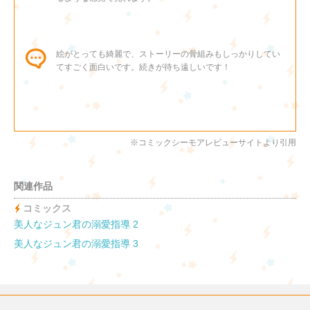
絵がとっても綺麗で、ストーリーの骨組みもしっかりしてい
てすごく面白いです。続きが待ち遠しいです！
ジュン君の反応やヒロインの絡みが本当に可愛い どんどん
読み進んでしまう。次がますます楽しみです
※コミックシーモアレビューサイトより引用
関連作品
エッチのシーンも綺麗で好きです。 何よりジュンくんの溺
愛最高！！！！！
コミックス
美人なジュン君の溺愛指導 2
美人なジュン君の溺愛指導 3
絵も可愛いし、何よりこのカップルが可愛すぎてにやけま
す。