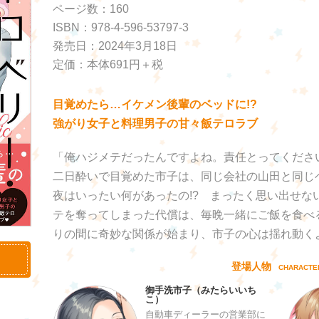
ページ数：160
ISBN：978-4-596-53797-3
発売日：2024年3月18日
定価：本体691円＋税
目覚めたら…イケメン後輩のベッドに!?
強がり女子と料理男子の甘々飯テロラブ
「俺ハジメテだったんですよね。責任とってくださ
二日酔いで目覚めた市子は、同じ会社の山田と同じ
夜はいったい何があったの!? まったく思い出せな
テを奪ってしまった代償は、毎晩一緒にご飯を食べる
りの間に奇妙な関係が始まり、市子の心は揺れ動く
登場人物
CHARACTE
御手洗市子（みたらいいち
こ）
自動車ディーラーの営業部に