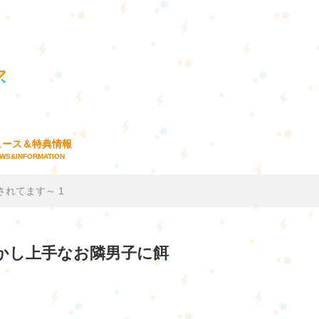
ュース＆特典情報
WS&INFORMATION
れてます～ 1
かし上手なお隣男子に餌