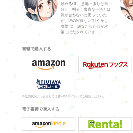
勤めるOL。意地っ張りな自
分と、明るく素直な一悟とは
気が合わないと思っていた
が、彼の容赦ない“甘やかし
攻撃”に、頑なだった心が次
第にほだされていき…。
書籍で購入する
※販売状況につきましては各WEBサイトにてご確認ください。
電子書籍で購入する