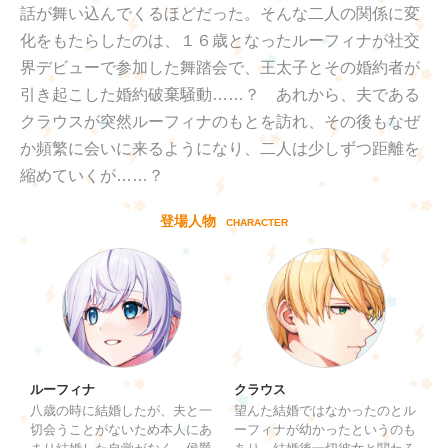
話が舞い込んでくるほどだった。そんな二人の関係に変
化をもたらしたのは、１６歳となったルーフィナが社交
界デビューで参加した舞踏会で、王太子とその婚約者が
引き起こした婚約破棄騒動……？ あれから、夫である
クラウスが突然ルーフィナのもとを訪れ、その後もなぜ
か頻繁に会いに来るようになり、二人は少しずつ距離を
縮めていくが……？
登場人物
CHARACTER
ルーフィナ
クラウス
八歳の時に結婚したが、夫と一
望んた結婚ではなかったのとル
切会うことがないため本人にあ
ーフィナが幼かったというのも