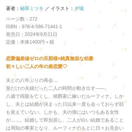
著者：
秘翠ミツキ
／ イラスト：
夕城
ページ数：272
ISBN：978-4-596-71441-1
発売日：2024年9月21日
定価：本体1400円＋税
恋愛偏差値ゼロの旦那様×純真無垢な幼妻
初々しい二人の年の差恋愛♡
夫との八年ぶりの再会…
形だけの夫婦だった二人の時間が動き出す――。
八歳で両親を亡くし、侯爵家に嫁いだルーフィナ。しか
し、夫とは結婚が決まった日以来一度も会っておらず顔
も覚えていない。しかも、夫の側にはいつもある女性
が……。結婚して即別居し、二人が白い結婚であること
は周知の事実となり、ルーフィナのもとに日々お見合い