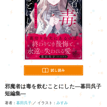
邪魔者は毒を飲むことにした―暮田呉子
短編集―
著者：
暮田呉子
／ イラスト：
みすみ