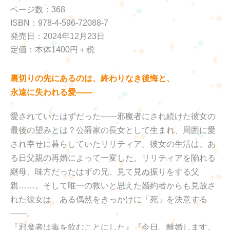
ページ数：368
ISBN：978-4-596-72088-7
発売日：2024年12月23日
定価：本体1400円＋税
裏切りの先にあるのは、終わりなき後悔と、
永遠に失われる愛――
愛されていたはずだった――邪魔者にされ続けた彼女の
最後の望みとは？公爵家の長女として生まれ、周囲に愛
され幸せに暮らしていたリリティア。彼女の生活は、あ
る日父親の再婚によって一変した。リリティアを陥れる
継母、味方だったはずの兄、見て見ぬ振りをする父
親……。そして唯一の救いと思えた婚約者からも見放さ
れた彼女は、ある偶然をきっかけに「死」を決意する
――。
『邪魔者は毒を飲むことにした』『今日、離婚します。