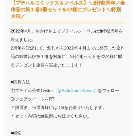
【プティルコミックス＆ノベルス】＼創刊2周年／全
作品の第１巻2冊セットを22様にプレゼント＼特別
企画／
2022年4月、おかげさまでプティルレーベルは創刊2周年を
迎えました。
2周年を記念して、創刊から2022年４月までに発売した全作
品の紙書籍版第１巻を対象に、2冊1組セットを22名様に贈
るプレゼント企画を実施いたします！
■応募方法
①プティル公式Twitter
（@PetirComicNovel）
をフォロー
②フェアツイートをRT
＊抽選後、当選者様にはDMをお送りいたします。
＊セット内容は編集部にお任せください。
■締切