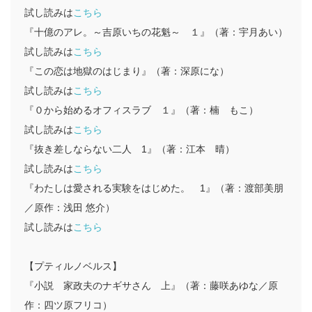
試し読みは
こちら
『十億のアレ。～吉原いちの花魁～ １』（著：宇月あい）
試し読みは
こちら
『この恋は地獄のはじまり』（著：深原にな）
試し読みは
こちら
『０から始めるオフィスラブ １』（著：楠 もこ）
試し読みは
こちら
『抜き差しならない二人 1』（著：江本 晴）
試し読みは
こちら
『わたしは愛される実験をはじめた。 1』（著：渡部美朋
／原作：浅田 悠介）
試し読みは
こちら
【プティルノベルス】
『小説 家政夫のナギサさん 上』（著：藤咲あゆな／原
作：四ツ原フリコ）