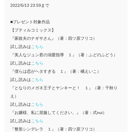
2022/5/13 23:59まで
■プレゼント対象作品
【プティルコミックス】
『家政夫のナギサさん』（著：四ツ原フリコ）
試し読みは
こちら
『美人なジュン君の溺愛指導 １』（著：ふどのふどう）
試し読みは
こちら
『僕らは恋がヘタすぎる １』（著：橘えいこ）
試し読みは
こちら
『となりのメガネ王子とヤンキーと！ １』（著：千秋り
え）
試し読みは
こちら
『お嬢様、私に屈服してください。』（著：式nui）
試し読みは
こちら
『整形シンデレラ １』（著：四ツ原フリコ）